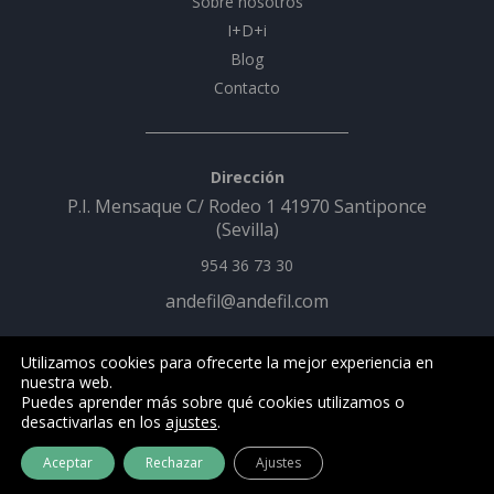
Sobre nosotros
I+D+i
Blog
Contacto
Dirección
P.I. Mensaque C/ Rodeo 1 41970 Santiponce
(Sevilla)
954 36 73 30
andefil@andefil.com
Utilizamos cookies para ofrecerte la mejor experiencia en
Aviso legal
Condiciones de Uso
Condiciones de Venta
nuestra web.
Política de Calidad y Medio Ambiente
Política de cookies
Puedes aprender más sobre qué cookies utilizamos o
desactivarlas en los
ajustes
.
Política de privacidad
Aceptar
Rechazar
Ajustes
2026 @Andaluza de Filtros S.L Todos los derechos reservados