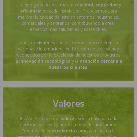
aire que garanticen la máxima
calidad
,
seguridad
y
eficiencia
en cada instalación. Trabajamos para
mejorar la calidad del aire en entornos industriales,
comerciales y sanitarios, contribuyendo a crear
espacios más saludables y sostenibles.
Nuestra
visión
es consolidarnos como referencia
nacional e internacional en filtración de aire, siendo
reconocidos por la excelencia de nuestros productos,
la
innovación tecnológica
y la
atención cercana a
nuestros clientes
.
Valores
En Andefil, nuestros
valores
son la base de cada
decisión, proceso y producto que desarrollamos.
Creemos en la
excelencia
como camino, en la
innovación
como motor de mejora continua y en la