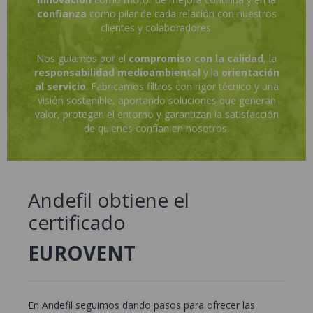
confianza
como pilar de cada relación con nuestros
clientes y colaboradores.
Nos guiamos por el
compromiso con la calidad
, la
responsabilidad medioambiental
y la
orientación
al servicio
. Fabricamos filtros con rigor técnico y una
visión sostenible, aportando soluciones que generan
valor, protegen el entorno y garantizan la satisfacción
de quienes confían en nosotros.
Andefil obtiene el
certificado
EUROVENT
En Andefil seguimos dando pasos para ofrecer las