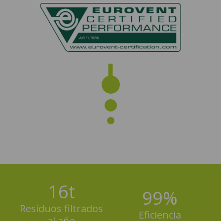
16
t
99
%
Residuos filtrados
Eficiencia
al año