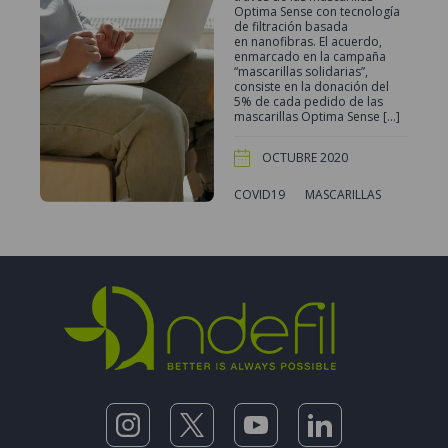
Optima Sense con tecnología
de filtración basada
en nanofibras. El acuerdo,
enmarcado en la campaña
“mascarillas solidarias”,
consiste en la donación del
5% de cada pedido de las
mascarillas Optima Sense […]
OCTUBRE 2020
COVID19
MASCARILLAS