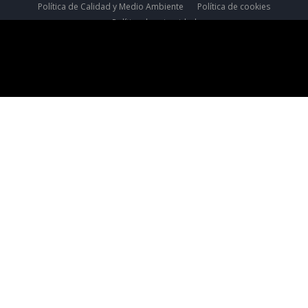
Política de Calidad y Medio Ambiente
Política de cookies
Política de privacidad
2026 @Andaluza de Filtros S.L Todos los derechos reservados