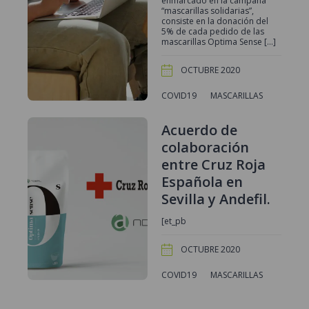
enmarcado en la campaña
“mascarillas solidarias”,
consiste en la donación del
5% de cada pedido de las
mascarillas Optima Sense […]
OCTUBRE 2020
COVID19
MASCARILLAS
Acuerdo de
colaboración
entre Cruz Roja
Española en
Sevilla y Andefil.
[et_pb
OCTUBRE 2020
COVID19
MASCARILLAS