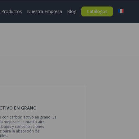
Productos
Nuestra empresa
Blog
Catálogos
ACTIVO EN GRANO
 con carbón activo en grano. La
 mejora el contacto aire-
s bajos y concentraciones
az para la absorción de
iles.