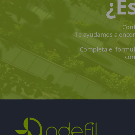
¿E
Conf
Te ayudamos a encontr
Completa el formula
con