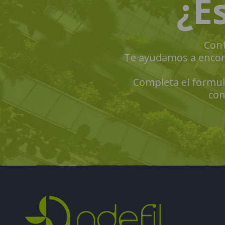
¿E
Conf
Te ayudamos a encontr
Completa el formula
con