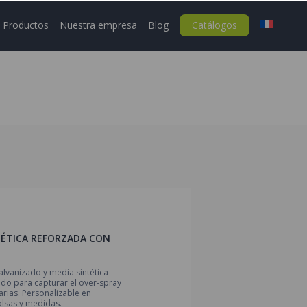
Productos
Nuestra empresa
Blog
Catálogos
TÉTICA REFORZADA CON
alvanizado y media sintética
ado para capturar el over-spray
rias. Personalizable en
lsas y medidas.